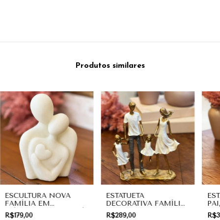
Produtos similares
ESCULTURA NOVA
ESTATUETA
EST
FAMÍLIA EM
DECORATIVA FAMÍLIA
PAI
MÁRMORE BRANCO |
COM DUAS FILHAS
DE
R$179,00
R$289,00
R$3
DECORAÇÃO
EM PÉ | PRESENTE