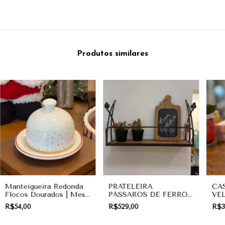
Produtos similares
Manteigueira Redonda
PRATELEIRA
CAS
Flocos Dourados | Mesa
PÁSSAROS DE FERRO
VE
Posta
COM MADEIRA |
| 
R$54,00
R$529,00
R$3
DECORAÇÃO DE
PAREDE