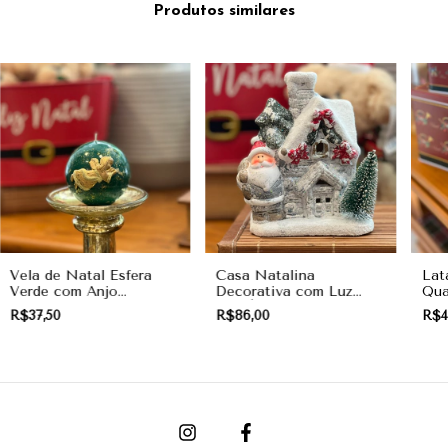
Produtos similares
Vela de Natal Esfera
Casa Natalina
Lat
Verde com Anjo
Decorativa com Luz
Qua
Dourado
LED | Enfeite Vila de
Bis
R$37,50
R$86,00
R$4
Natal