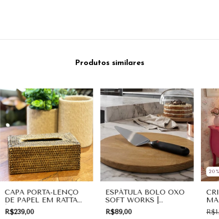
Produtos similares
20
CAPA PORTA-LENÇO
ESPÁTULA BOLO OXO
CR
DE PAPEL EM RATTAN
SOFT WORKS |
MA
| ORGANIZAÇÃO
COZINHA
RO
R$239,00
R$89,00
R$1
ESC