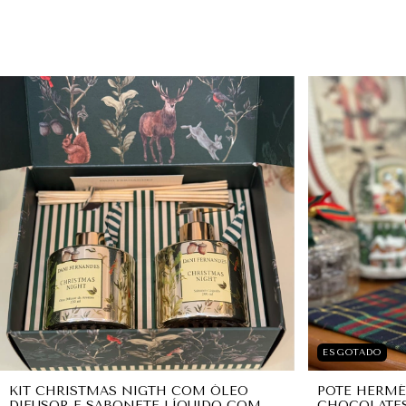
ESGOTADO
KIT CHRISTMAS NIGTH COM ÓLEO
POTE HERMÉ
DIFUSOR E SABONETE LÍQUIDO COM
CHOCOLATES