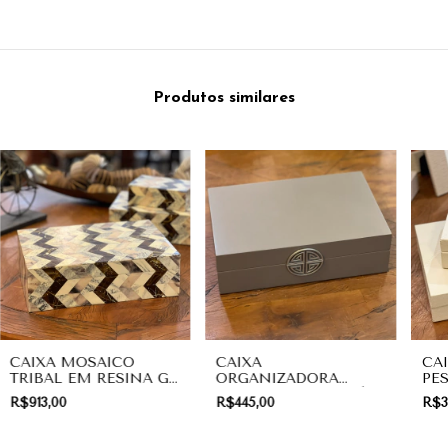
Produtos similares
CAIXA MOSAICO
CAIXA
CA
TRIBAL EM RESINA G |
ORGANIZADORA
PE
DECORAÇÃO
MEDALHÃO FENDI |
WHI
R$913,00
R$445,00
R$3
DECORAÇÃO
DE