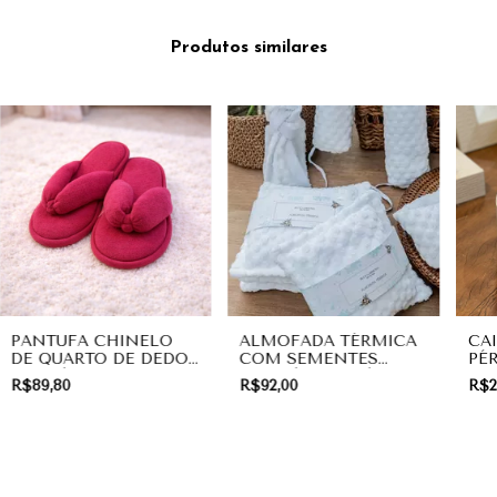
Produtos similares
PANTUFA CHINELO
ALMOFADA TÉRMICA
CA
DE QUARTO DE DEDO
COM SEMENTES
PÉ
ROSA | PRESENTE
TERAPÊUTICAS |
PR
R$89,80
R$92,00
R$2
PRESENTE