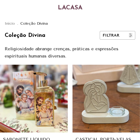
LACASA
Início
.
Coleção Divina
Coleção Divina
FILTRAR
Religiosidade abrange crenças, práticas e expressões
espirituais humanas diversas.
SABONETE LÍQUIDO
CASTIÇAL PORTA-VELAS